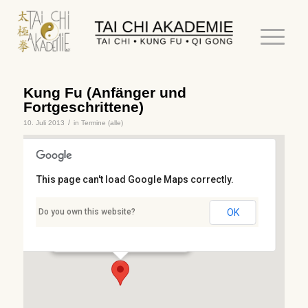
Kung Fu (Anfänger und
Fortgeschrittene)
/
10. Juli 2013
in
Termine (alle)
This page can't load Google Maps correctly.
Stresemannschule
Do you own this website?
OK
Stresemannstr. 3 - Kaiserslautern
Details