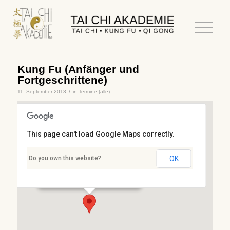
Kung Fu (Anfänger und
Fortgeschrittene)
/
11. September 2013
in
Termine (alle)
This page can't load Google Maps correctly.
Stresemannschule
Do you own this website?
OK
Stresemannstr. 3 - Kaiserslautern
Details