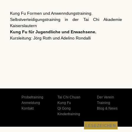
Kung Fu Formen und Anwenndungstraining.
Selbstverteidigungstraining in der Tai Chi Akademie
Kaiserslautern
Kung Fu für Jugendliche und Erwachsene.
Kursleitung: Jörg Roth und Adelino Rondalli
Probetraining
Tai Chi Chuan
Der Verein
Anmeldung
Kung Fu
Training
Kontakt
Qi Gong
Blog & News
Kindertraining
LESEZEICHEN