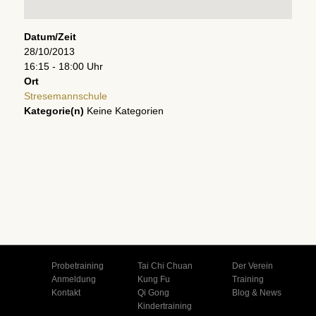
Datum/Zeit
28/10/2013
16:15 - 18:00 Uhr
Ort
Stresemannschule
Kategorie(n)
Keine Kategorien
Probetraining
Tai Chi Chuan
Der Verein
Anmeldung
Kung Fu
Training
Kontakt
Qi Gong
Blog & News
Kindertraining