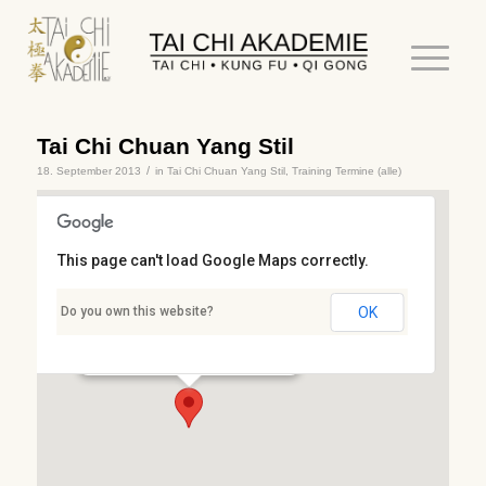
Tai Chi Chuan Yang Stil
/
18. September 2013
in
Tai Chi Chuan Yang Stil
,
Training
Termine (alle)
This page can't load Google Maps correctly.
Stresemannschule
Do you own this website?
OK
Stresemannstr. 3 - Kaiserslautern
Details