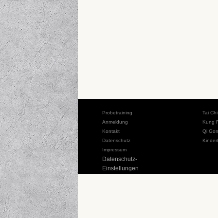
Probetraining
Tai Ch
Anmeldung
Kung 
Kontakt
Qi Go
Datenschutz
Kinder
Impressum
Datenschutz-
Einstellungen