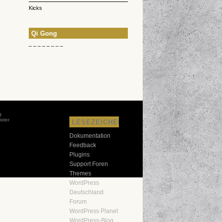
Kicks
Qi Gong
– – – – – – – –
d
ster
LESEZEICHEN
d
Dokumentation
Feedback
Plugins
Support Foren
Themes
WordPress
Deutschland
Forum
WordPress Planet
WordPress-Blog