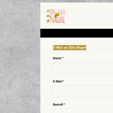
E-Mail an Dirk Hilgert
Name
*
E-Mail
*
Betreff
*