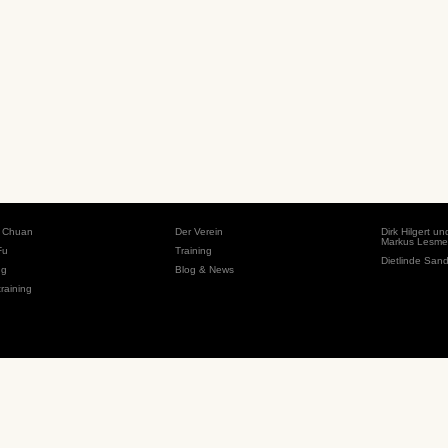
i Chuan
Der Verein
Dirk Hilgert un
Markus Lesmei
Fu
Training
Dietlinde San
ng
Blog & News
training