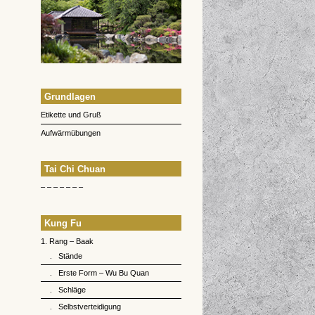
Grundlagen
Etikette und Gruß
Aufwärmübungen
Tai Chi Chuan
– – – – – – –
Kung Fu
1. Rang – Baak
Stände
Erste Form – Wu Bu Quan
Schläge
Selbstverteidigung