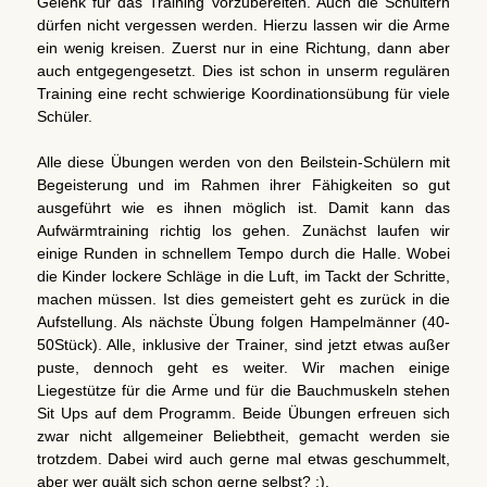
Gelenk für das Training vorzubereiten. Auch die Schultern
dürfen nicht vergessen werden. Hierzu lassen wir die Arme
ein wenig kreisen. Zuerst nur in eine Richtung, dann aber
auch entgegengesetzt. Dies ist schon in unserm regulären
Training eine recht schwierige Koordinationsübung für viele
Schüler.
Alle diese Übungen werden von den Beilstein-Schülern mit
Begeisterung und im Rahmen ihrer Fähigkeiten so gut
ausgeführt wie es ihnen möglich ist. Damit kann das
Aufwärmtraining richtig los gehen. Zunächst laufen wir
einige Runden in schnellem Tempo durch die Halle. Wobei
die Kinder lockere Schläge in die Luft, im Tackt der Schritte,
machen müssen. Ist dies gemeistert geht es zurück in die
Aufstellung. Als nächste Übung folgen Hampelmänner (40-
50Stück). Alle, inklusive der Trainer, sind jetzt etwas außer
puste, dennoch geht es weiter. Wir machen einige
Liegestütze für die Arme und für die Bauchmuskeln stehen
Sit Ups auf dem Programm. Beide Übungen erfreuen sich
zwar nicht allgemeiner Beliebtheit, gemacht werden sie
trotzdem. Dabei wird auch gerne mal etwas geschummelt,
aber wer quält sich schon gerne selbst? ;).