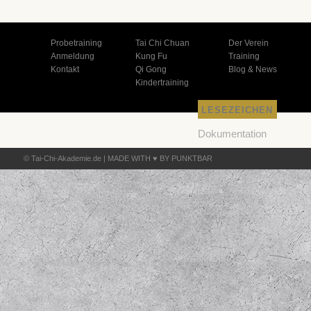
Probetraining
Tai Chi Chuan
Der Verein
Anmeldung
Kung Fu
Training
Kontakt
Qi Gong
Blog & News
Kindertraining
LESEZEICHEN
Dokumentation
Feedback
© Tai-Chi-Akademie.de |
MADE WITH ♥ BY PUNKTBAR
Plugins
Datenschutz
Impressum
Kontakt
Support Foren
Themes
WordPress
Deutschland
Forum
WordPress
Planet