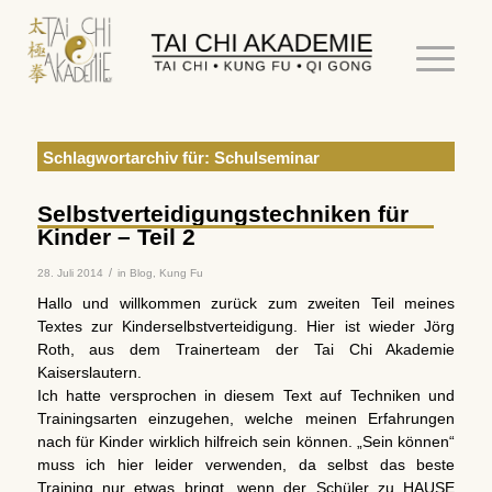
Schlagwortarchiv für:
Schulseminar
Selbstverteidigungstechniken für
Kinder – Teil 2
/
28. Juli 2014
in
Blog
,
Kung Fu
Hallo und willkommen zurück zum zweiten Teil meines
Textes zur Kinderselbstverteidigung. Hier ist wieder Jörg
Roth, aus dem Trainerteam der Tai Chi Akademie
Kaiserslautern.
Ich hatte versprochen in diesem Text auf Techniken und
Trainingsarten einzugehen, welche meinen Erfahrungen
nach für Kinder wirklich hilfreich sein können. „Sein können“
muss ich hier leider verwenden, da selbst das beste
Training nur etwas bringt, wenn der Schüler zu HAUSE