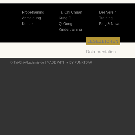
Probetraining
Tai Chi Chuan
Der Verein
Anmeldung
Kung Fu
Training
Kontakt
Qi Gong
Blog & News
Kindertraining
LESEZEICHEN
Dokumentation
Feedback
© Tai-Chi-Akademie.de |
MADE WITH ♥ BY PUNKTBAR
Plugins
Datenschutz
Impressum
Kontakt
Support Foren
Themes
WordPress
Deutschland
Forum
WordPress
Planet
WordPress-Blog