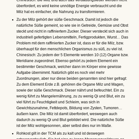
überfordert, es wird keine unnötige Energie verbraucht und die
Milz hat es einfacher, die Nahrung zu transformieren.
Zu der Milz gehört der süße Geschmack. Damit ist jedoch die
natürliche Süße gemeint, so wie sie in Getreide, Gemüse und Obst
steckt und nicht in raffiniertem Zucker. Dieser versteckt sich auch in
industriell gefertigten Lebensmitteln, Fertigprodukten, Wurst… Das
Problem mit dem raffinierten Zucker ist, dass er für die Milz, bzw.
überhaupt für den menschlichen Organismus zu süß, zu viel ist.
Chinesisch: Zu jedem der 5 Elemente werden 10 (12) Organe bzw.
Meridiane zugeordnet. Ebenso gehört zu jedem Element ein
bestimmter Geschmack, welcher dann im Körper eine gewisse
Aufgabe übernimmt. Natürlich gibt es noch viel mehr
Zuordnungen, aber nur diese beiden genannten sind hier gefragt:
Zu dem Element Erde z.B. gehören die Organe Milz und Magen,
sowie der süße Geschmack. Dieser nährt und befeuchtet. Ein zu
wenig führt zu Mangelernährung, zu zu wenig Qi und Blut, ein zu
viel führt zu Feuchtigkeit und Schleim, was sich in
Gewichtszunahme, Fettdepots, Bildung von Zysten, Tumoren…
äußern kann. Die Milz ist damit überfordert, weswegen auch
dadurch zu wenig Qi und Blut gebildet wird. Die natürliche Süße
ist der Milz wohlgesonnen, aber selbst dies nur im Maße.
Rohkost gilt in der TCM als zu kalt und ist deswegen