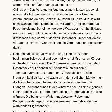
schwerverdaulich. Sie hat eine zu lange Magenverweildauer, es
werden viel mehr Verdauungssäfte gebildet.
Chinesisch: Das Verdauungsfeuer muss mehr leisten als sonst,
ebenso die Milz und dadurch wird zu viel unnötige Energie
verbraucht und da das Ganze zu mühsam für unsre Milz ist, wird
alles, was über das „Normale“ an „Milzarbeit“ geht, im Körper als
Feuchtigkeit und Schleim eingelagert. Was aber nicht heißt, dass
man ganz auf Rohkost verzichten muss, als kleine Portion zu oder
direkt nach einer warmen Mahlzeit ist es absolut machbar, da die
Verdauung schon im Gange ist und die Verdauungsenergie schon
da ist.
Regional und saisonal: was in unserer Region zu einer
bestimmten Zeit wächst und geerntet wird, ist für unseren Körper
am besten zu verwerten! Die Chinesen achten nicht nur auf den
Geschmack der Lebensmittel, sondern auch auf deren
Temperaturverhalten. Bananen und Zitrusfrüchte z. B. sind
thermisch kühl bis kalt und wachsen in den südlichen Ländern, um
die Menschen in dem heißen Klima herunterzukühlen. Die
Orangen und Mandarinen in der Winterzeit bei uns sind eigentlich
kontraproduktiv, sie fördern eher noch das Frieren anstelle uns zu
wärmen. Die bei uns im Winter angebotenen Rüben und
Kohlgemüse dagegen, haben die erwünschten nährenden und
wärmenden Eigenschaften.