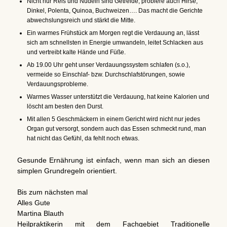
Nicht nur Reis und Nudeln sind Getreide, probiere auch Hirse,
Dinkel, Polenta, Quinoa, Buchweizen…. Das macht die Gerichte
abwechslungsreich und stärkt die Mitte.
Ein warmes Frühstück am Morgen regt die Verdauung an, lässt
sich am schnellsten in Energie umwandeln, leitet Schlacken aus
und vertreibt kalte Hände und Füße.
Ab 19.00 Uhr geht unser Verdauungssystem schlafen (s.o.),
vermeide so Einschlaf- bzw. Durchschlafstörungen, sowie
Verdauungsprobleme.
Warmes Wasser unterstützt die Verdauung, hat keine Kalorien und
löscht am besten den Durst.
Mit allen 5 Geschmäckern in einem Gericht wird nicht nur jedes
Organ gut versorgt, sondern auch das Essen schmeckt rund, man
hat nicht das Gefühl, da fehlt noch etwas.
Gesunde Ernährung ist einfach, wenn man sich an diesen
simplen Grundregeln orientiert.
Bis zum nächsten mal
Alles Gute
Martina Blauth
Heilpraktikerin mit dem Fachgebiet Traditionelle