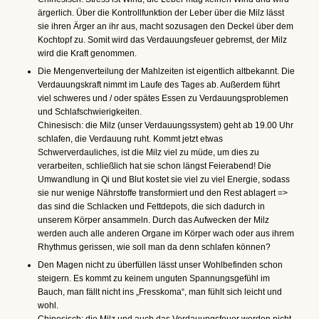
ärgerlich. Über die Kontrollfunktion der Leber über die Milz lässt
sie ihren Ärger an ihr aus, macht sozusagen den Deckel über dem
Kochtopf zu. Somit wird das Verdauungsfeuer gebremst, der Milz
wird die Kraft genommen.
Die Mengenverteilung der Mahlzeiten ist eigentlich altbekannt. Die
Verdauungskraft nimmt im Laufe des Tages ab. Außerdem führt
viel schweres und / oder spätes Essen zu Verdauungsproblemen
und Schlafschwierigkeiten.
Chinesisch: die Milz (unser Verdauungssystem) geht ab 19.00 Uhr
schlafen, die Verdauung ruht. Kommt jetzt etwas
Schwerverdauliches, ist die Milz viel zu müde, um dies zu
verarbeiten, schließlich hat sie schon längst Feierabend! Die
Umwandlung in Qi und Blut kostet sie viel zu viel Energie, sodass
sie nur wenige Nährstoffe transformiert und den Rest ablagert =>
das sind die Schlacken und Fettdepots, die sich dadurch in
unserem Körper ansammeln. Durch das Aufwecken der Milz
werden auch alle anderen Organe im Körper wach oder aus ihrem
Rhythmus gerissen, wie soll man da denn schlafen können?
Den Magen nicht zu überfüllen lässt unser Wohlbefinden schon
steigern. Es kommt zu keinem unguten Spannungsgefühl im
Bauch, man fällt nicht ins „Fresskoma“, man fühlt sich leicht und
wohl.
Chinesisch: die Milz und auch das Verdauungsfeuer werden nicht