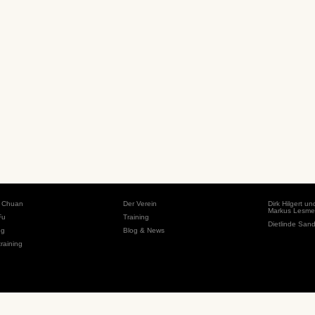
i Chuan
Der Verein
Dirk Hilgert un
Markus Lesmei
Fu
Training
Dietlinde San
ng
Blog & News
training