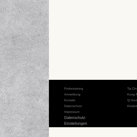
Probetraining
Tai Ch
Anmeldung
Kung 
Kontakt
Qi Go
Datenschutz
Kinder
Impressum
Datenschutz-
Einstellungen