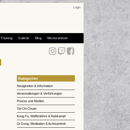
Login
Training
Galerie
Blog
Memorandum
Kategorien
Neuigkeiten & Information
Veranstaltungen & Vorführungen
Presse und Medien
Tai Chi Chuan
Kung Fu, Waffenlehre & Nahkampf
Qi Gong, Meditation & Achtsamkeit