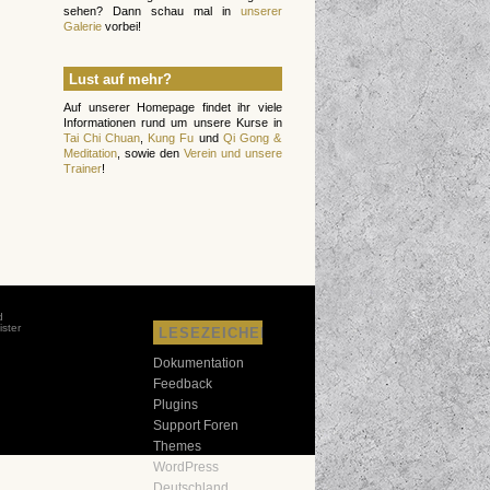
sehen? Dann schau mal in
unserer
Galerie
vorbei!
Lust auf mehr?
Auf unserer Homepage findet ihr viele
Informationen rund um unsere Kurse in
Tai Chi Chuan
,
Kung Fu
und
Qi Gong &
Meditation
, sowie den
Verein und unsere
Trainer
!
d
ster
LESEZEICHEN
d
Dokumentation
Feedback
Plugins
Support Foren
Themes
WordPress
Deutschland