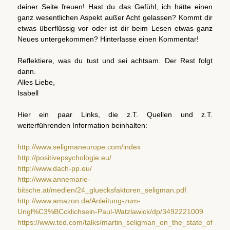
deiner Seite freuen! Hast du das Gefühl, ich hätte einen
ganz wesentlichen Aspekt außer Acht gelassen? Kommt dir
etwas überflüssig vor oder ist dir beim Lesen etwas ganz
Neues untergekommen? Hinterlasse einen Kommentar!
Reflektiere, was du tust und sei achtsam. Der Rest folgt
dann.
Alles Liebe,
Isabell
Hier ein paar Links, die z.T. Quellen und z.T.
weiterführenden Information beinhalten:
http://www.seligmaneurope.com/index
http://positivepsychologie.eu/
http://www.dach-pp.eu/
http://www.annemarie-
bitsche.at/medien/24_gluecksfaktoren_seligman.pdf
http://www.amazon.de/Anleitung-zum-
Ungl%C3%BCcklichsein-Paul-Watzlawick/dp/3492221009
https://www.ted.com/talks/martin_seligman_on_the_state_of_psy