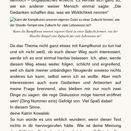
dennoch – Unglaubliches erreicht. Es verhält sich ganz so,
wie ein anderer weiser Mensch einmal sagte: „Die
Gedanken schaffen das, was wir Wirklichkeit nennen“
Kann die Kampfkunst unseren eigenen Geist zu einer Zuflucht formen, wie der
Shaolin-Tempel eine Zuflucht für viele Lebewesen ist?
Da das Thema nicht ganz etwas mit Kampfkunst zu tun hat
und ich nicht weiß, ob euch dieser Weg auch interessiert,
werde ich es erst einmal hierbei belassen. Ich, aber, werde
diesem Weg etwas weiter folgen, schlicht und ergreifend,
weil ich dank meiner unbändigen Neugierde sowieso nichts
anderes tun kann, selbst wenn ich es wollte. Aber mich
interessieren auch eure Gedanken und Antworten auf
meine Frage brennend, also bleiben mir nur noch zwei
Dinge zu sagen: die rege Diskussion möge hiermit eröffnet
sein! (Ding Nummer eins) Gefolgt von: Viel Spaß dabei!
In diesem Sinne,
deine Katrin Kowalski
So nun würde es uns wirklich wundern, wenn dieser Text
nichts in dir hervorgerufen hätte. Wie ist deine Meinung