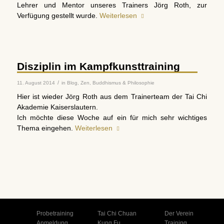
Lehrer und Mentor unseres Trainers Jörg Roth, zur
Verfügung gestellt wurde.
Weiterlesen
Disziplin im Kampfkunsttraining
/
11. August 2014
in
Blog
,
Zen, Buddhismus & Philosophie
Hier ist wieder Jörg Roth aus dem Trainerteam der Tai Chi
Akademie Kaiserslautern.
Ich möchte diese Woche auf ein für mich sehr wichtiges
Thema eingehen.
Weiterlesen
Probetraining
Tai Chi Chuan
Der Verein
Anmeldung
Kung Fu
Training