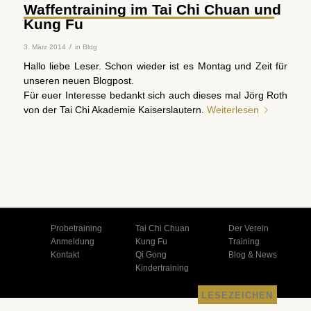
Waffentraining im Tai Chi Chuan und
Kung Fu
/
3. März 2014
in
Blog
Hallo liebe Leser. Schon wieder ist es Montag und Zeit für
unseren neuen Blogpost.
Für euer Interesse bedankt sich auch dieses mal Jörg Roth
von der Tai Chi Akademie Kaiserslautern.
Weiterlesen
Probetraining
Tai Chi Chuan
Der Verein
Anmeldung
Kung Fu
Training
Kontakt
Qi Gong
Blog & News
Kindertraining
LESEZEICHEN